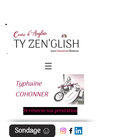
Typhaine
COHONNER
Je réserve ma prestation
Sondage