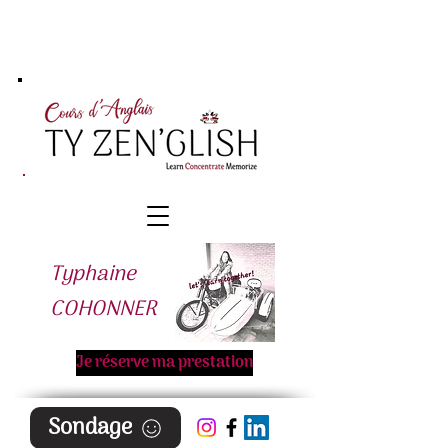
Typhaine
COHONNER
Je réserve ma prestation
Sondage